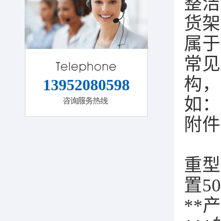
整洁
货架
属于
常见
构，
13952080598
如：
附件
重型
置5
**