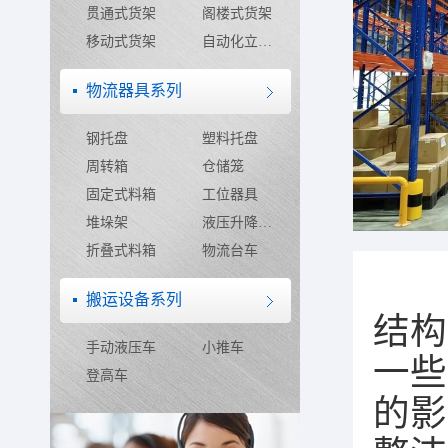
贯通式货架
阁楼式货架
移动式货架
自动化立体仓库
物流器具系列
钢托盘
塑料托盘
周转箱
仓储笼
固定式料箱
工位器具
堆垛架
液压升降平台
折叠式料箱
物流台车
搬运设备系列
结构
手动液压车
小推车
一些
登高车
的影