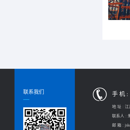
钢托盘
联系我们
手 机 :
地 址 :
江
联系人 :
邮 箱 :
js