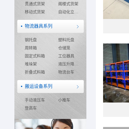
贯通式货架
阁楼式货架
移动式货架
自动化立体仓库
物流器具系列
钢托盘
塑料托盘
周转箱
仓储笼
固定式料箱
工位器具
堆垛架
液压升降平台
折叠式料箱
物流台车
搬运设备系列
手动液压车
小推车
登高车