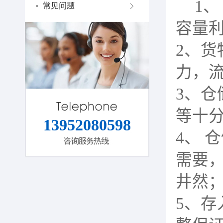
1、
常见问题
容量
2、
力，
3、
等十
13952080598
4、 
需要
井然
5、